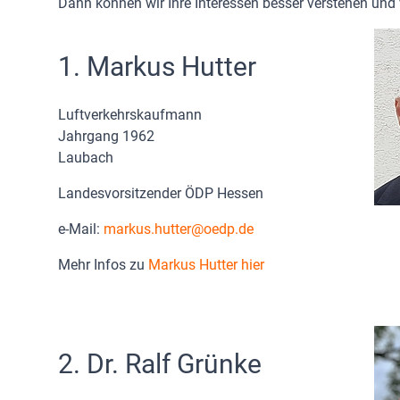
Dann können wir Ihre Interessen besser verstehen und v
1. Markus Hutter
Luftverkehrskaufmann
Jahrgang 1962
Laubach
Landesvorsitzender ÖDP Hessen
e-Mail:
markus.hutter
oedp.de
Mehr Infos zu
Markus Hutter hier
2. Dr. Ralf Grünke