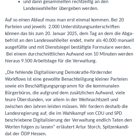
und dann gesammelten rechtzeitig an den
Landeswahlleiter übergeben werden.
Auf so einen Ablauf muss man erst einmal kommen. Bei 20
Parteien und jeweils 2.000 Un­terstützungsunterschriften
können das bis zum 20. Januar 2025, dem Tag an dem die Abga­
befrist an den Landeswahlleiter endet, mehr als 40.000 manuell
ausgefüllte und mit Dienst­siegel bestätigte Formulare werden.
Bei einem durchschnittlichen Aufwand von 10 Minu­ten werden
hieraus 9.500 Arbeitstage für die Verwaltung.
„Die fehlende Digitalisierung Demokratie-fördernder
Workflows ist eine gewollte Benach­teiligung kleiner Parteien
sowie ein Beschäftigungsprogramm für die kommunalen
Bürger­büros, die aufgrund dem zusätzlichen Aufwand, viele
teure Überstunden, vor allem in der Weihnachtszeit und
zwischen den Jahren leisten müssen. Wir fordern deshalb die
Landes­regierung auf, die im Wahlkampf von CDU und SPD
beschriebene Digitalisierung der Ver­waltung endlich Taten den
Worten folgen zu lassen“ erläutert Artur Storch, Spitzenkandi­
dat der ÖDP Hessen.