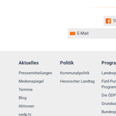
T
E-Mail
Aktuelles
Politik
Progr
Pressemitteilungen
Kommunalpolitik
Landes
Medienspiegel
Hessischer Landtag
Fünf-Pun
Progra
Termine
Die ÖDP 
Blog
Grundsa
Aktionen
Bundes
oedp.tv