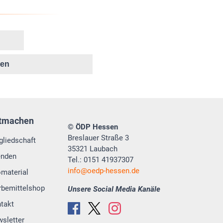
ken
tmachen
© ÖDP Hessen
Breslauer Straße 3
gliedschaft
35321 Laubach
enden
Tel.: 0151 41937307
info
oedp-hessen.de
omaterial
bemittelshop
Unsere Social Media Kanäle
takt
sletter