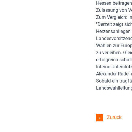
Hessen beitragen.
Zulassung von Vo
Zum Vergleich: i
"Derzeit zeigt si
Herzensanliegen i
Landesvorsitzende
Wählen zur Euro
zu verleihen. Gle
erfolgreich schaf
Interne Unterstü
Alexander Radej a
Sobald ein tragf
Landswahlleitung
Zurück