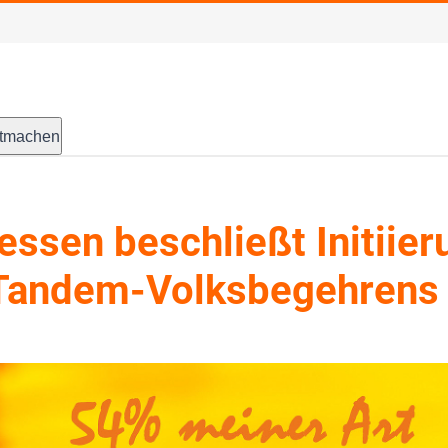
tmachen
ssen beschließt Initiier
 Tandem-Volksbegehrens