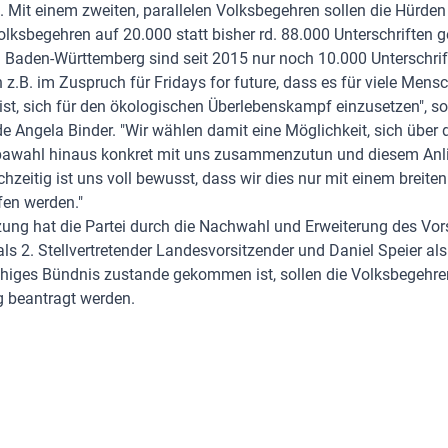
 Mit einem zweiten, parallelen Volksbegehren sollen die Hürden 
lksbegehren auf 20.000 statt bisher rd. 88.000 Unterschriften 
n Baden-Württemberg sind seit 2015 nur noch 10.000 Unterschrif
ch z.B. im Zuspruch für Fridays for future, dass es für viele Mens
st, sich für den ökologischen Überlebenskampf einzusetzen", so
 Angela Binder. "Wir wählen damit eine Möglichkeit, sich über 
pawahl hinaus konkret mit uns zusammenzutun und diesem Anl
ichzeitig ist uns voll bewusst, dass wir dies nur mit einem breite
fen werden."
tzung hat die Partei durch die Nachwahl und Erweiterung des Vor
ls 2. Stellvertretender Landesvorsitzender und Daniel Speier als 
ähiges Bündnis zustande gekommen ist, sollen die Volksbegehren
 beantragt werden.