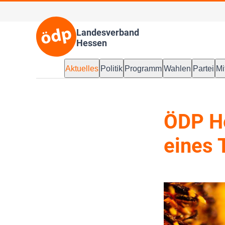
Landesverband
Hessen
Aktuelles
Politik
Programm
Wahlen
Partei
Mi
ÖDP He
eines