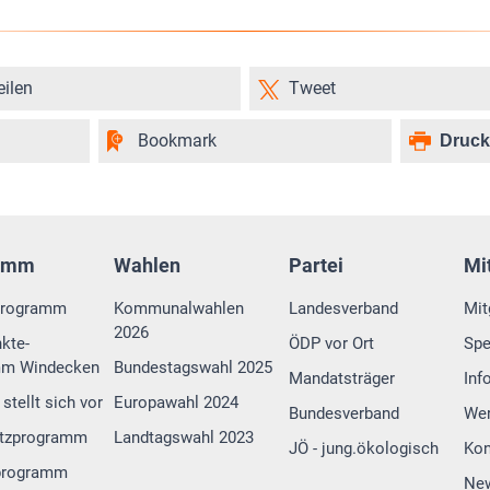
eilen
Tweet
Bookmark
Druc
amm
Wahlen
Partei
Mi
programm
Kommunalwahlen
Landesverband
Mit
2026
kte-
ÖDP vor Ort
Sp
mm Windecken
Bundestagswahl 2025
Mandatsträger
Inf
stellt sich vor
Europawahl 2024
Bundesverband
Wer
tzprogramm
Landtagswahl 2023
JÖ - jung.ökologisch
Kon
programm
New