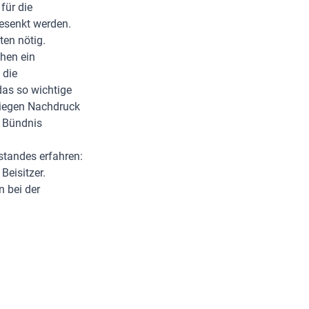
für die
gesenkt werden.
ten nötig.
chen ein
 die
das so wichtige
iegen Nachdruck
n Bündnis
standes erfahren:
Beisitzer.
 bei der