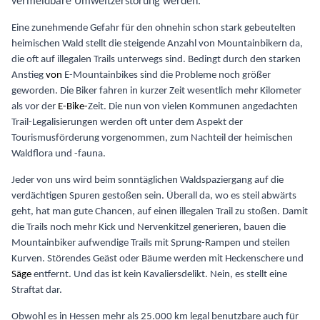
vermeidbare Umweltzerstörung werden.
Eine zunehmende Gefahr für den ohnehin schon stark gebeutelten
heimischen Wald stellt die steigende Anzahl von Mountainbikern da,
die oft auf illegalen Trails unterwegs sind. Bedingt durch den starken
Anstieg
von
E-Mountainbikes sind die Probleme noch größer
geworden. Die Biker fahren in kurzer Zeit wesentlich mehr Kilometer
als vor der
E-Bike-
Zeit. Die nun von vielen Kommunen angedachten
Trail-Legalisierungen werden oft unter dem Aspekt der
Tourismusförderung vorgenommen, zum Nachteil der heimischen
Waldflora und -fauna.
Jeder von uns wird beim sonntäglichen Waldspaziergang auf die
verdächtigen Spuren gestoßen sein. Überall da, wo es steil abwärts
geht, hat man gute Chancen, auf einen illegalen Trail zu stoßen. Damit
die Trails noch mehr Kick und Nervenkitzel generieren, bauen die
Mountainbiker aufwendige Trails mit Sprung-Rampen und steilen
Kurven. Störendes Geäst oder Bäume werden mit Heckenschere und
Säge
entfernt. Und das ist kein Kavaliersdelikt. Nein, es stellt eine
Straftat dar.
Obwohl es in Hessen mehr als 25.000 km legal benutzbare auch für